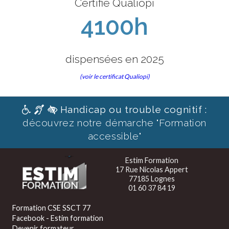
Certifié Qualiopi
4100h
dispensées en 2025
(voir le certificat Qualiopi)
Handicap ou trouble cognitif :
découvrez notre démarche "Formation
accessible"
Estim Formation
17 Rue Nicolas Appert
77185 Lognes
01 60 37 84 19
Formation CSE SSCT 77
Facebook - Estim formation
Devenir formateur