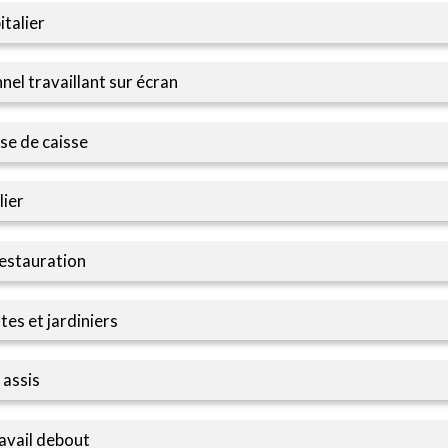
italier
nel travaillant sur écran
se de caisse
lier
restauration
es et jardiniers
 assis
ravail debout