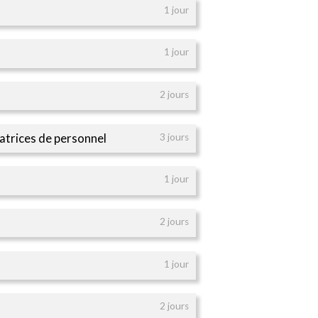
1 jour
1 jour
2 jours
atrices de personnel
3 jours
1 jour
2 jours
1 jour
2 jours