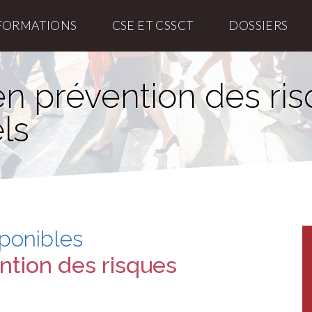
FORMATIONS
CSE ET CSSCT
DOSSIERS
n prévention des ri
ls
ponibles
ntion des risques