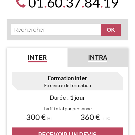
01
.
60
.
37
.
84
.
19
INTER
INTRA
Formation inter
En centre de formation
Durée :
1 jour
Tarif total par personne
300 €
360 €
HT
TTC
RECEVOIR UN DEVIS