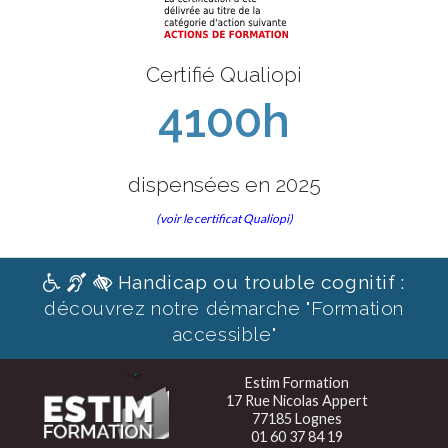
Certifié Qualiopi
4100h
dispensées en 2025
(voir le certificat Qualiopi)
Handicap ou trouble cognitif :
découvrez notre démarche "Formation
accessible"
Estim Formation
17 Rue Nicolas Appert
77185 Lognes
01 60 37 84 19