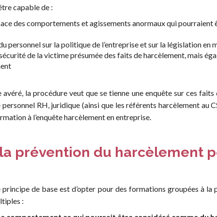
être capable de :
ficace des comportements et agissements anormaux qui pourraient
personnel sur la politique de l’entreprise et sur la législation en 
a sécurité de la victime présumée des faits de harcèlement, mais éga
ment
éré, la procédure veut que se tienne une enquête sur ces faits de
e personnel RH, juridique (ainsi que les référents harcèlement au 
rmation à l’enquête harcèlement en entreprise.
 la prévention du harcèlement p
e principe de base est d’opter pour des formations groupées à la 
tiples :
re comportement ce qui pourrait être considéré comme du h