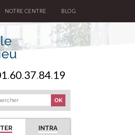
NOTRE CENTRE
BLOG
le
ieu
01
.
60
.
37
.
84
.
19
NTER
INTRA