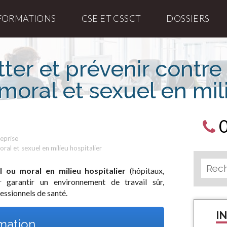
FORMATIONS
CSE ET CSSCT
DOSSIERS
ter et prévenir contre 
oral et sexuel en mil
eprise
ral et sexuel en milieu hospitalier
 ou moral en milieu hospitalier
(hôpitaux,
ur garantir un environnement de travail sûr,
fessionnels de santé.
I
rmation