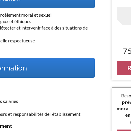
rcèlement moral et sexuel
égaux et éthiques
étecter et intervenir face à des situations de
elle respectueuse
7
rmation
R
Beso
 salariés
prév
moral 
urs et responsabilités de l’établissement
en
lement