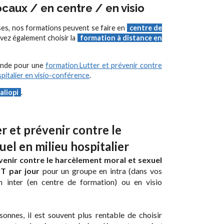
caux / en centre / en visio
ses, nos formations peuvent se faire en
centre de
vez également choisir la
formation à distance en
ande pour une
formation Lutter et prévenir contre
spitalier en visio-conférence
.
aliopi
.
r et prévenir contre le
el en milieu hospitalier
évenir contre le harcèlement moral et sexuel
T par jour
pour un groupe en intra (dans vos
 inter (en centre de formation) ou en visio
onnes, il est souvent plus rentable de choisir