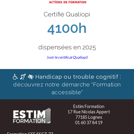
Certifié Qualiopi
4100h
dispensées en 2025
(voir le certificat Qualiopi)
Handicap ou trouble cognitif :
découvrez notre démarche "Formation
accessible"
Estim Formation
17 Rue Nicolas Appert
77185 Lognes
01 60 37 84 19