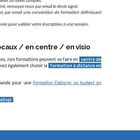
aliser un devis complet.
nt, renvoyez nous par email le devis signé.
ns par email une convention de formation définissant
ée pour valider votre inscription à une session.
caux / en centre / en visio
ses, nos formations peuvent se faire en
centre de
vez également choisir la
formation à distance en
emande pour une
formation Elaborer un budget en
aliopi
.