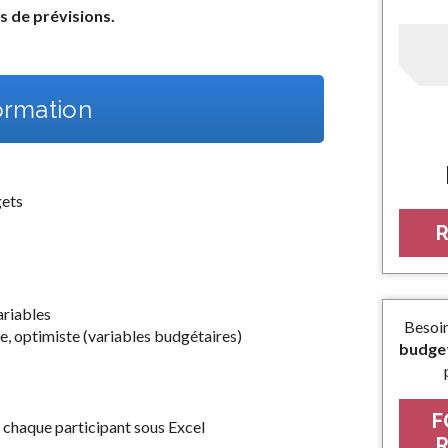
s de prévisions.
rmation
gets
R
ariables
Besoi
te, optimiste (variables budgétaires)
budget
F
 chaque participant sous Excel
R