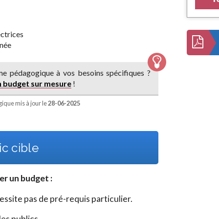
ectrices
nnée
e pédagogique à vos besoins spécifiques ?
n budget sur mesure
!
que mis à jour le
28-06-2025
c cible
er un budget
:
site pas de pré-requis particulier.
es publics.