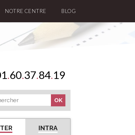
NOTRE CENTRE
BLOG
01
.
60
.
37
.
84
.
19
NTER
INTRA