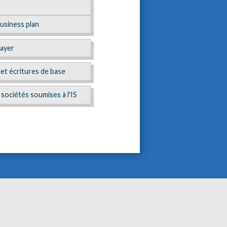
business plan
payer
t écritures de base
sociétés soumises à l'IS
E