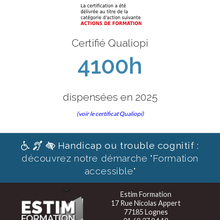
Certifié Qualiopi
4100h
dispensées en 2025
(voir le certificat Qualiopi)
Handicap ou trouble cognitif :
découvrez notre démarche "Formation
accessible"
Estim Formation
17 Rue Nicolas Appert
77185 Lognes