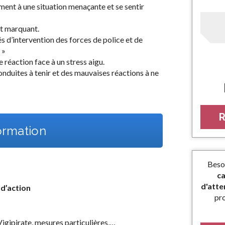
ent à une situation menaçante et se sentir
t marquant.
és d’intervention des forces de police et de
 »
éaction face à un stress aigu.
onduites à tenir et des mauvaises réactions à ne
R
rmation
Beso
ca
d'atte
d’action
pr
Vigipirate, mesures particulières,…