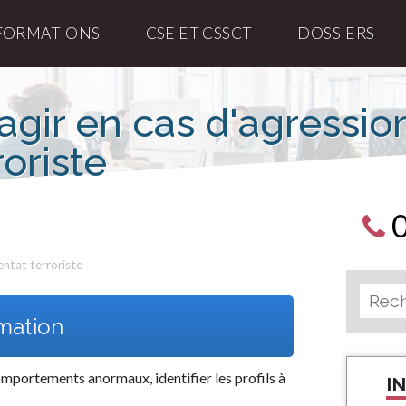
FORMATIONS
CSE ET CSSCT
DOSSIERS
gir en cas d'agression
roriste
entat terroriste
rmation
omportements anormaux, identifier les profils à
I