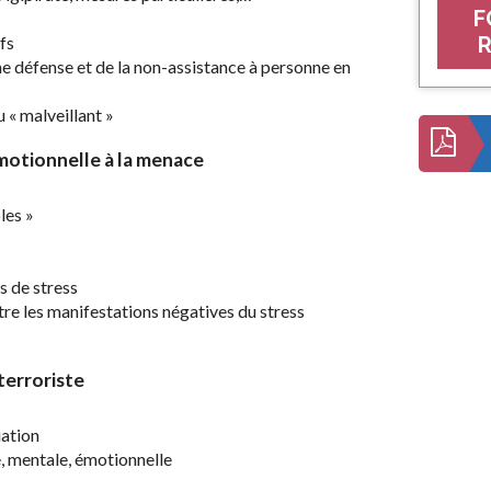
F
R
ifs
ime défense et de la non-assistance à personne en
« malveillant »
motionnelle
à la menace
les »
s de stress
re les manifestations négatives du stress
terroriste
uation
, mentale, émotionnelle