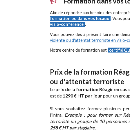
Formation dans vos lo
Afin de répondre aux besoinx des entrepri
formation ou dans vos locaux
. Vous pou
visio-conférence
.
Vous pouvez dès à présent faire une dem
violente ou d'attentat terroriste en visio-
Notre centre de formation est
certifié Qu
Prix de la formation Réag
ou d'attentat terroriste
Le
prix de la formation Réagir en cas 
est de
1290 € HT par jour
pour un groupe
Si vous souhaitez formez plusieurs pers
l'intra.
Exemple : pour former sur Réag
terroriste un groupe de 10 personnes su
258 € HT par stagiaire
.