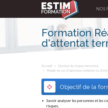
NOS 
Formation Réa
d'attentat ter
Accueil
Gestion du risque terroriste
Réagir en cas d'agression violente ou d'att
Objectif de la fo
Savoir analyser les personnes et les c
risques.