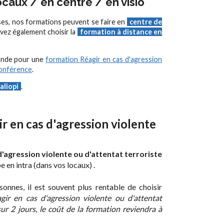
caux / en centre / en visio
ses, nos formations peuvent se faire en
centre de
vez également choisir la
formation à distance en
ande pour une
formation Réagir en cas d'agression
conférence
.
aliopi
.
ir en cas d'agression violente
d'agression violente ou d'attentat terroriste
 en intra (dans vos locaux) .
onnes, il est souvent plus rentable de choisir
ir en cas d'agression violente ou d'attentat
r 2 jours, le coût de la formation reviendra à