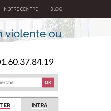
NOTRE CENTRE
BLOG
 violente ou
01
.
60
.
37
.
84
.
19
NTER
INTRA