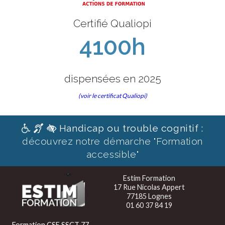
Certifié Qualiopi
4100h
dispensées en 2025
(voir le certificat Qualiopi)
Handicap ou trouble cognitif :
découvrez notre démarche "Formation
accessible"
Estim Formation
17 Rue Nicolas Appert
77185 Lognes
01 60 37 84 19
Formation CSE SSCT 77