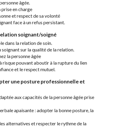
a personne âgée.
a prise en charge
sonne et respect de sa volonté
ignant face à un refus persistant.
relation soignant/soigné
e dans la relation de soin.
ignant sur la qualité de la relation.
hez la personne âgée
 à risque pouvant aboutir à la rupture du lien
nfiance et le respect mutuel.
pter une posture professionnelle et
daptée aux capacités de la personne âgée prise
bale apaisante : adopter la bonne posture, la
des alternatives et respecter le rythme de la