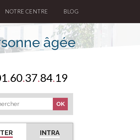
NOTRE CENTRE
BLOG
ersonne âgée
01
.
60
.
37
.
84
.
19
NTER
INTRA