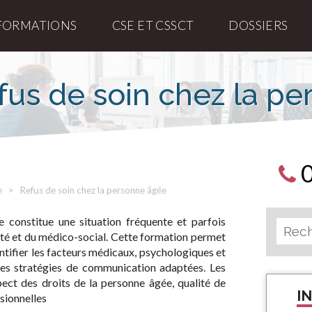
FORMATIONS
CSE ET CSSCT
DOSSIERS
fus de soin chez la p
e
Refus de soin chez la personne âgée
 constitue une situation fréquente et parfois
té et du médico-social. Cette formation permet
ntifier les facteurs médicaux, psychologiques et
des stratégies de communication adaptées. Les
pect des droits de la personne âgée, qualité de
I
sionnelles