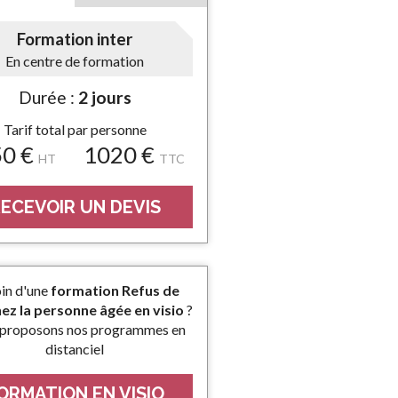
Formation inter
En centre de formation
Durée :
2 jours
Tarif total par personne
50 €
1020 €
HT
TTC
ECEVOIR UN DEVIS
in d'une
formation Refus de
hez la personne âgée en visio
?
proposons nos programmes en
distanciel
ORMATION EN VISIO