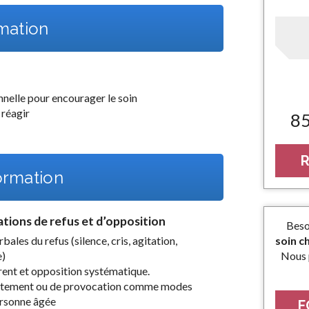
rmation
nelle pour encourager le soin
 réagir
8
R
rmation
ations de refus et d’opposition
Beso
soin c
ales du refus (silence, cris, agitation,
Nous 
e)
rrent et opposition systématique.
itement ou de provocation comme modes
personne âgée
F