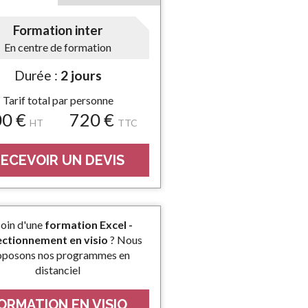
Formation inter
En centre de formation
Durée :
2 jours
Tarif total par personne
00 €
720 €
HT
TTC
ECEVOIR UN DEVIS
oin d'une
formation Excel -
ectionnement en visio
? Nous
oposons nos programmes en
distanciel
ORMATION EN VISIO