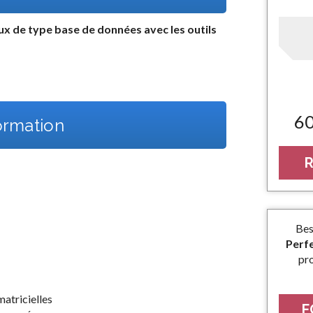
aux de type base de données avec les outils
6
rmation
R
Bes
Perf
pr
matricielles
F