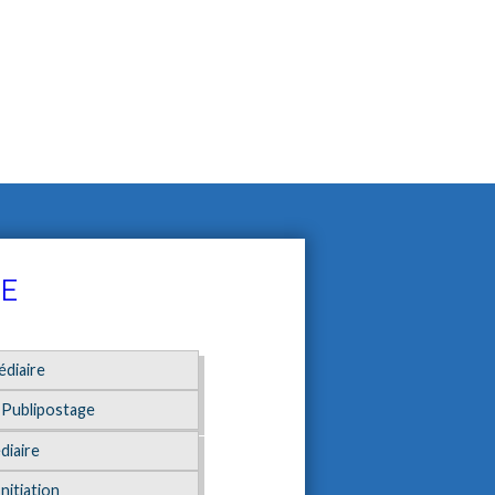
UE
édiaire
 Publipostage
diaire
nitiation