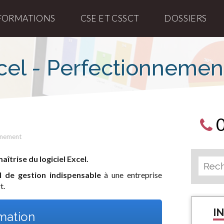
FORMATIONS
CSE ET CSSCT
DOSSIERS
cel - Perfectionnemen
onnement
îtrise du logiciel Excel.
l de gestion indispensable
à une entreprise
t.
I
rmation