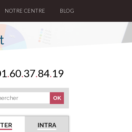
NOTRE CENTRE
BLOG
t
01
.
60
.
37
.
84
.
19
NTER
INTRA