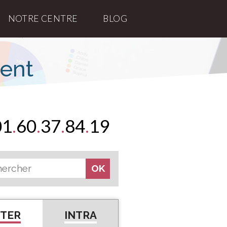
NOTRE CENTRE
BLOG
ment
01
.
60
.
37
.
84
.
19
NTER
INTRA