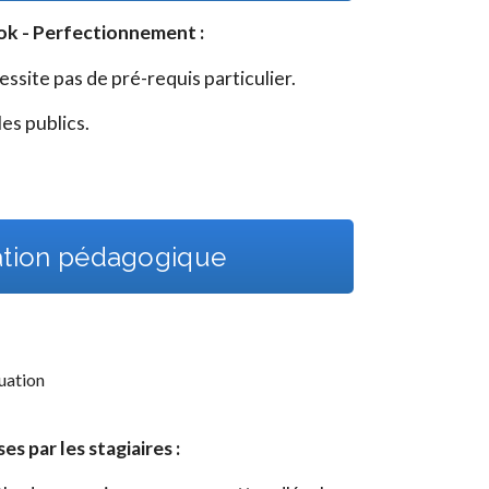
ok - Perfectionnement
:
site pas de pré-requis particulier.
es publics.
ation pédagogique
tuation
 par les stagiaires :