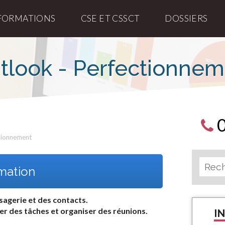
FORMATIONS
CSE ET CSSCT
DOSSIERS
tlook - Perfectionne
tionnement
rmation
sagerie et des contacts.
er des tâches et organiser des réunions.
I