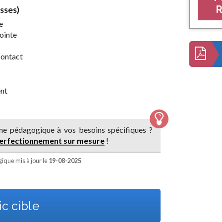
R
sses)
e
jointe
contact
ent
e pédagogique à vos besoins spécifiques ?
perfectionnement sur mesure
!
que mis à jour le
19-08-2025
c cible