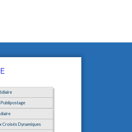
UE
édiaire
 Publipostage
diaire
ux Croisés Dynamiques