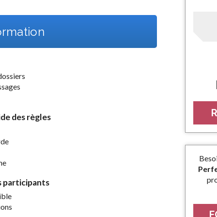
rmation
dossiers
ssages
R
ide des règles
rde
Beso
he
Perf
pr
s participants
ible
ions
F