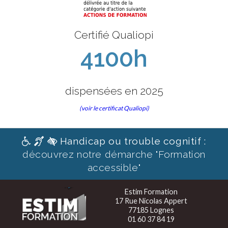
Certifié Qualiopi
4100h
dispensées en 2025
(voir le certificat Qualiopi)
Handicap ou trouble cognitif :
découvrez notre démarche "Formation
accessible"
Estim Formation
17 Rue Nicolas Appert
77185 Lognes
01 60 37 84 19