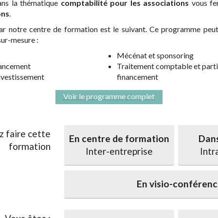
ans la thématique
comptabilité pour les associations
vous fer
ons
.
notre centre de formation est le suivant. Ce programme peut 
sur-mesure :
Mécénat et sponsoring
nancement
Traitement comptable et parti
nvestissement
financement
Voir le programme complet
z faire cette
En centre de formation
Dans
formation
Inter-entreprise
Intr
En visio-conféren