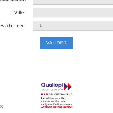
Ville :
s à former :
VALIDER
ts