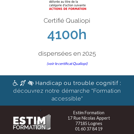
Certifié Qualiopi
4100h
dispensées en 2025
(voir le certificat Qualiopi)
Handicap ou trouble cognitif :
découvrez notre démarche "Formation
accessible"
Estim Formation
17 Rue Nicolas Appert
77185 Lognes
01 60 37 84 19