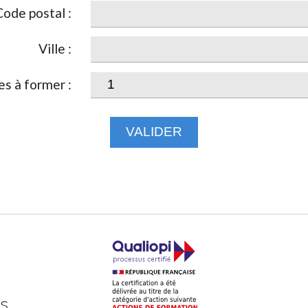
Code postal :
Ville :
s à former :
VALIDER
ts