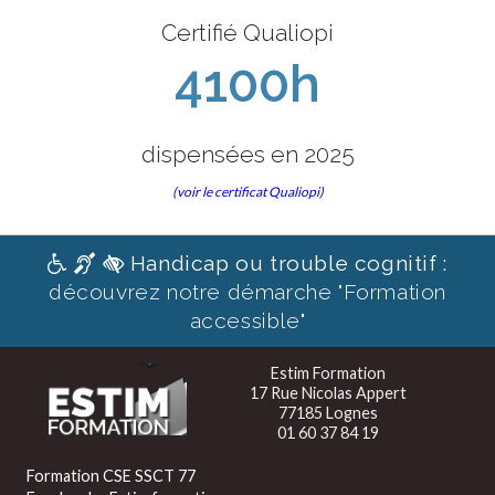
Certifié Qualiopi
4100h
dispensées en 2025
(voir le certificat Qualiopi)
Handicap ou trouble cognitif :
découvrez notre démarche "Formation
accessible"
Estim Formation
17 Rue Nicolas Appert
77185 Lognes
01 60 37 84 19
Formation CSE SSCT 77