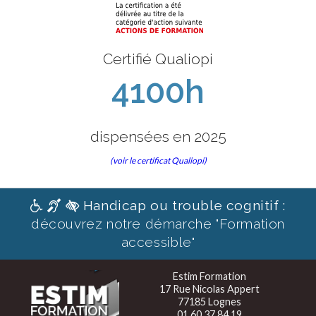
Certifié Qualiopi
4100h
dispensées en 2025
(voir le certificat Qualiopi)
Handicap ou trouble cognitif :
découvrez notre démarche "Formation
accessible"
Estim Formation
17 Rue Nicolas Appert
77185 Lognes
01 60 37 84 19