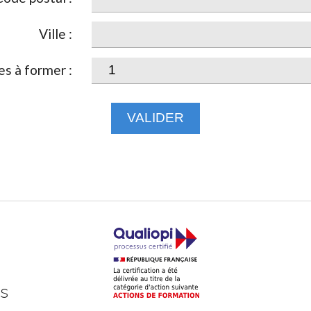
Ville :
s à former :
VALIDER
ts