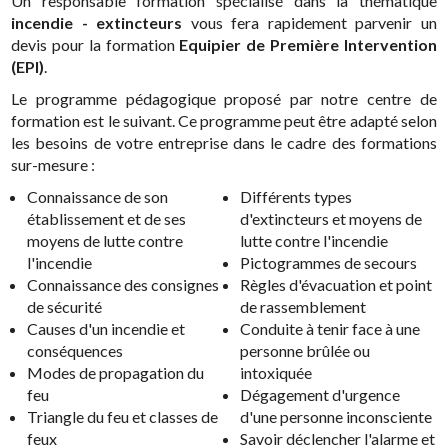
Un responsable formation spécialisé dans la thématique
incendie - extincteurs
vous fera rapidement parvenir un
devis pour la formation
Equipier de Première Intervention
(EPI)
.
Le programme pédagogique proposé par notre centre de
formation est le suivant. Ce programme peut être adapté selon
les besoins de votre entreprise dans le cadre des formations
sur-mesure :
Connaissance de son
Différents types
établissement et de ses
d'extincteurs et moyens de
moyens de lutte contre
lutte contre l'incendie
l'incendie
Pictogrammes de secours
Connaissance des consignes
Règles d'évacuation et point
de sécurité
de rassemblement
Causes d'un incendie et
Conduite à tenir face à une
conséquences
personne brûlée ou
Modes de propagation du
intoxiquée
feu
Dégagement d'urgence
Triangle du feu et classes de
d'une personne inconsciente
feux
Savoir déclencher l'alarme et