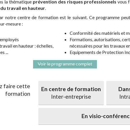
ns la thématique
prévention des risques professionnels
vous f
du travail en hauteur
.
notre centre de formation est le suivant. Ce programme peut 
sur-mesure :
Conformité des matériels et ma
s employés
Formations, autorisations, cert
ravail en hauteur : échelles,
nécessaires pour les travaux e
s ...
Equipements de Protection Ind
Voir le programme complet
z faire cette
En centre de formation
Dans
formation
Inter-entreprise
Intr
En visio-conféren