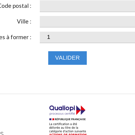
Code postal :
Ville :
s à former :
VALIDER
ts