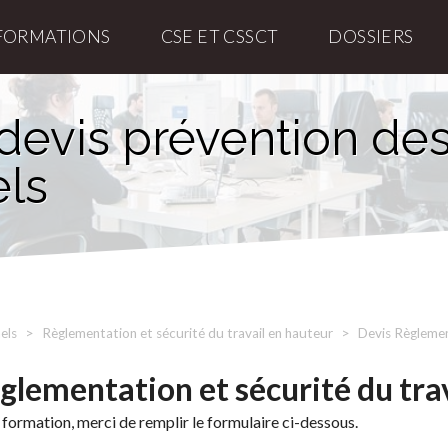
FORMATIONS
CSE ET CSSCT
DOSSIERS
devis prévention des
els
els
Règlementation et sécurité du travail en hauteur
Devis Règlemen
lementation et sécurité du tra
 formation, merci de remplir le formulaire ci-dessous.