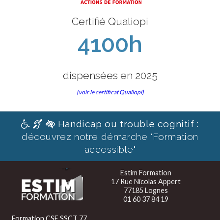
Certifié Qualiopi
4100h
dispensées en 2025
(voir le certificat Qualiopi)
Handicap ou trouble cognitif :
découvrez notre démarche "Formation
accessible"
Estim Formation
17 Rue Nicolas Appert
77185 Lognes
01 60 37 84 19
Formation CSE SSCT 77