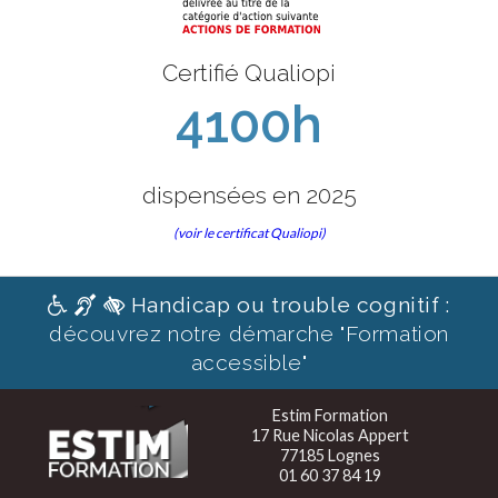
Certifié Qualiopi
4100h
dispensées en 2025
(voir le certificat Qualiopi)
Handicap ou trouble cognitif :
découvrez notre démarche "Formation
accessible"
Estim Formation
17 Rue Nicolas Appert
77185 Lognes
01 60 37 84 19