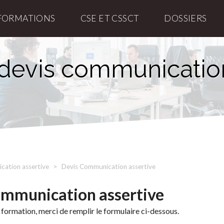
FORMATIONS
CSE ET CSSCT
DOSSIERS
devis communicatio
ation assertive
Devis Communication assertive
ommunication assertive
 formation, merci de remplir le formulaire ci-dessous.