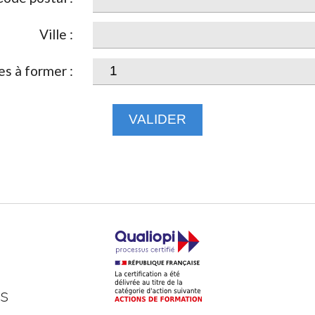
Ville :
s à former :
VALIDER
ts